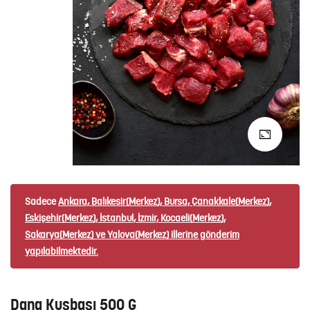
Sadece
Ankara, Balıkesir(Merkez), Bursa, Çanakkale(Merkez),
Eskişehir(Merkez), İstanbul, İzmir, Kocaeli(Merkez),
Sakarya(Merkez) ve Yalova(Merkez)
illerine gönderim
yapılabilmektedir.
Dana Kuşbaşı 500 G