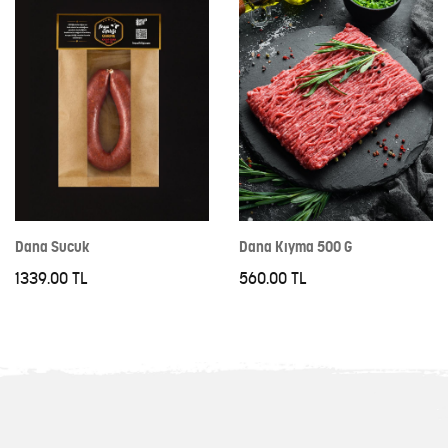
Dana Sucuk
Dana Kıyma 500 G
1339.00 TL
560.00 TL