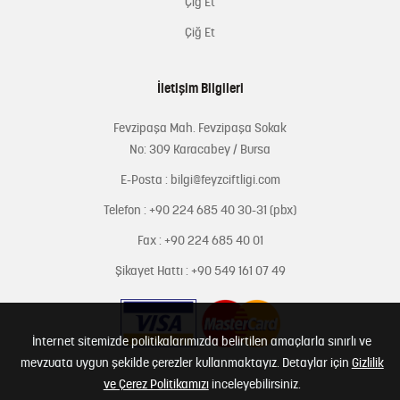
Çiğ Et
Çiğ Et
İletişim Bilgileri
Fevzipaşa Mah. Fevzipaşa Sokak
No: 309 Karacabey / Bursa
E-Posta : bilgi@feyzciftligi.com
Telefon : +90 224 685 40 30-31 (pbx)
Fax : +90 224 685 40 01
Şikayet Hattı : +90 549 161 07 49
İnternet sitemizde politikalarımızda belirtilen amaçlarla sınırlı ve
mevzuata uygun şekilde çerezler kullanmaktayız. Detaylar için
Gizlilik
ve Çerez Politikamızı
inceleyebilirsiniz.